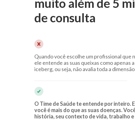
muito além de 5 m
de consulta
Quando você escolhe um profissional que 
ele entende as suas queixas como apenas a
iceberg, ou seja, não avalia toda a dimensão
⎯⎯⎯⎯⎯⎯⎯⎯⎯⎯⎯⎯⎯⎯⎯⎯⎯⎯⎯⎯⎯⎯⎯⎯⎯⎯⎯⎯⎯⎯⎯⎯⎯⎯⎯⎯⎯⎯⎯⎯⎯⎯⎯⎯
O Time de Saúde te entende por inteiro. 
você é mais do que as suas doenças. Você
história, seu contexto de vida, trabalho e 