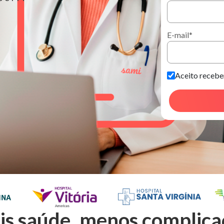
E-mail
*
Aceito receb
is saúde, menos complica