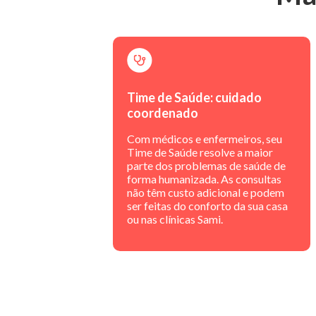
Time de Saúde: cuidado
coordenado
Com médicos e enfermeiros, seu
Time de Saúde resolve a maior
parte dos problemas de saúde de
forma humanizada. As consultas
não têm custo adicional e podem
ser feitas do conforto da sua casa
ou nas clínicas Sami.