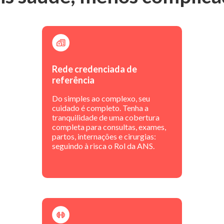
Rede credenciada de
referência
Do simples ao complexo, seu
cuidado é completo. Tenha a
tranquilidade de uma cobertura
completa para consultas, exames,
partos, internações e cirurgias:
seguindo à risca o Rol da ANS.