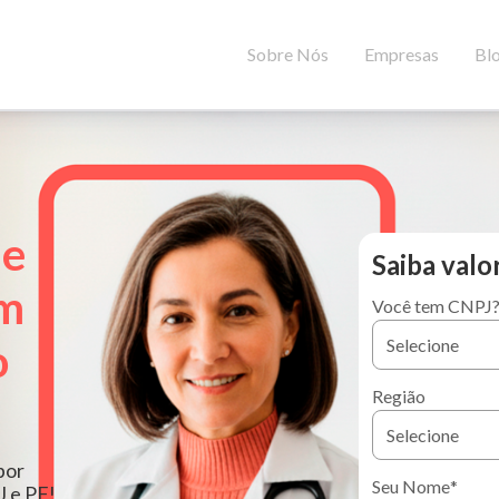
Sobre Nós
Empresas
Bl
de
Saiba valo
em
Você tem CNPJ
o
Região
por
Seu Nome
*
J e PF!