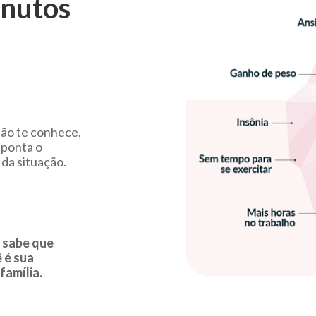
inutos
não te conhece,
 ponta o
 da situação.
E sabe que
 é sua
família.