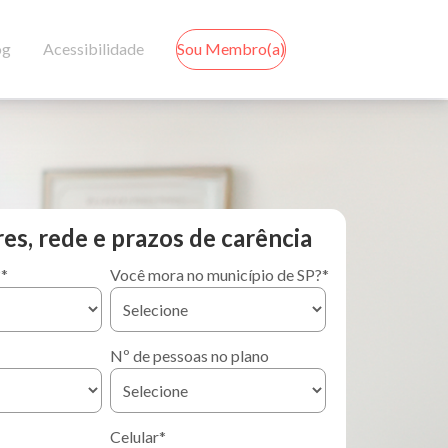
og
Acessibilidade
Sou Membro(a)
res, rede e prazos de carência
?
*
Você mora no município de SP?
*
Nº de pessoas no plano
Celular
*