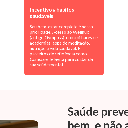
Incentivo a hábitos
saudáveis
Seu bem-estar completo é nossa
prioridade. Acesso ao Wellhub
(antigo Gympass), com milhares de
academias, apps de meditação,
nutrição e vida saudável. E
parceiros de referência como
Conexa e Telavita para cuidar da
sua saúde mental.
Saúde preve
bem, e não 